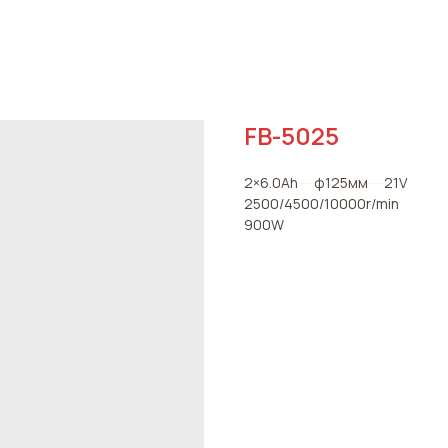
FB-5025
2×6.0Ah
----
φ125мм
----
21V
2500/4500/10000r/min
900W