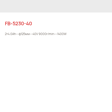
FB-5230-40
2×4.0Ah----φ125мм----40V 9000r/min----1400W