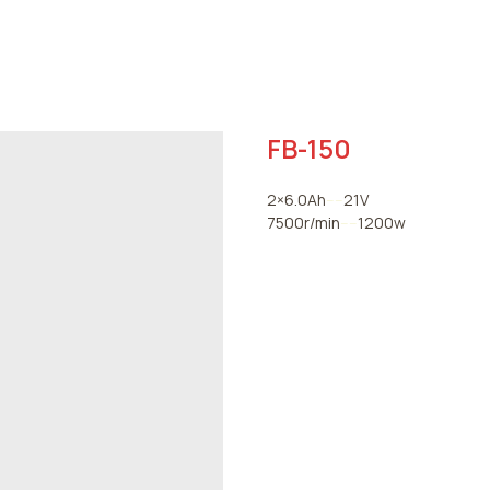
FB-150
2×6.0Ah
----
21V
7500r/min
----
1200w