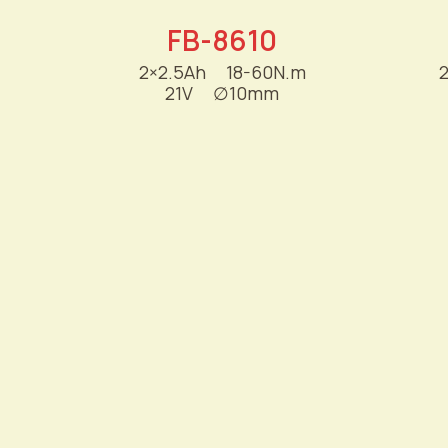
FB-8610
2×2.5Ah
----
18-60N.m
21V
----
∅
10mm