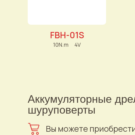
FBH-01S
10N.m
----
4V
Аккумуляторные дре
шуруповерты
Вы можете приобрест