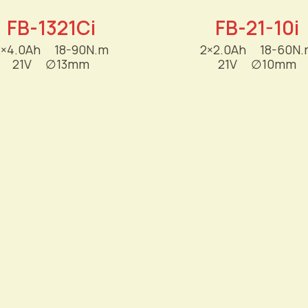
FB-1321Ci
FB-21-10i
2×4.0Ah
----
18-90N.m
2×2.0Ah
----
18-60N.
21V
----
∅
13mm
21V
----
∅
10mm