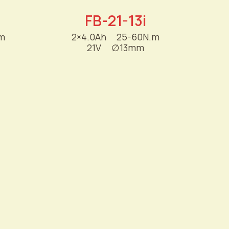
FB-21-13i
m
2×4.0Ah
----
25-60N.m
21V
----
∅
13mm