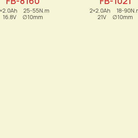
FB-8160
FB-1021
×2.0Ah
----
25-55N.m
2×2.0Ah
----
18-90N.
16.8V
----
∅
10mm
21V
----
∅
10mm