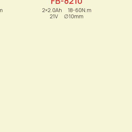
FB-8210
m
2×2.0Ah
----
18-60N.m
21V
----
∅
10mm