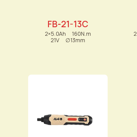
FB-21-13C
2×5.0Ah
----
160N.m
2
21V
----
∅
13mm