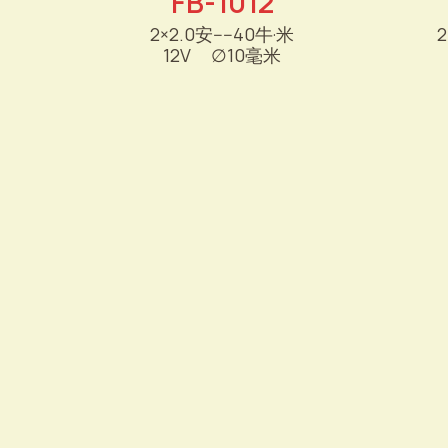
FB-1012
2×2.0安----40牛·米
2
12V
----
∅
10毫米