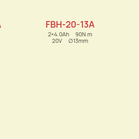
A
FBH-20-13A
2×4.0Ah
----
90N.m
20V
----
∅
13mm