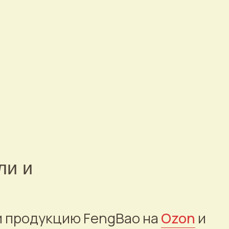
ли и
и продукцию FengBao на
Ozon
и